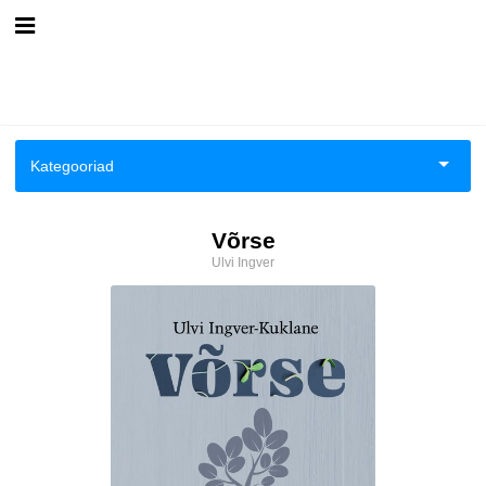
Esileht
Logi sisse
Kategooriad
Kuidas osta
Aiandus ja toataimed
Võrse
Kuidas lugeda
Ulvi Ingver
Ajalugu
Biograafiad ja memuaarid
Eesti autorid
Kokandus
Luule