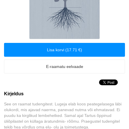
Meditsiin ja tervishoid
Psühholoogia
Reisimine
Lisa korvi (17.71 €)
Romaanid
E-raamatu eelvaade
Tervis ja elustiil
Kirjeldus
See on raamat tudengitest. Lugeja elab koos peategelasega läbi
olukordi, mis ajavad naerma, panevad nutma või ehmatavad. Ei
puudu ka kirglikud lembehetked. Samal ajal Tartus õppinud
üliõpilastel on küllaga äratundmis- rõõmu. Praegustel tudengitel
tekib hea võrdlus oma elu- olu ja toimetustega.