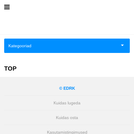
Esileht
Logi sisse
Kategooriad
Kuidas osta
Aiandus ja toataimed
Kuidas lugeda
TOP
Ajalugu
© EDRK
Biograafiad ja memuaarid
Kuidas lugeda
Eesti autorid
Kuidas osta
Kokandus
Kasutamistingimused
Luule