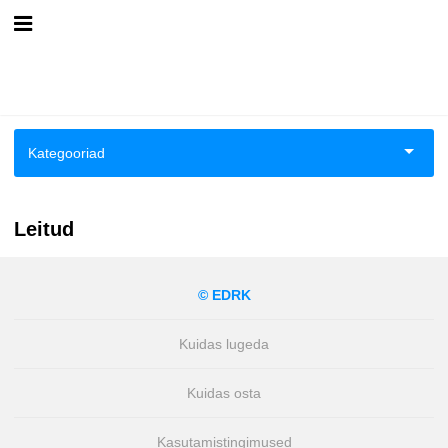
Esileht
Logi sisse
Kategooriad
Kuidas osta
Aiandus ja toataimed
Kuidas lugeda
Leitud
Ajalugu
© EDRK
Biograafiad ja memuaarid
Kuidas lugeda
Eesti autorid
Kuidas osta
Kokandus
Kasutamistingimused
Luule